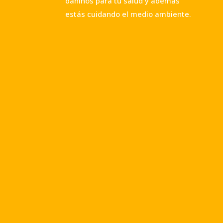
dañinos para tu salud y además
estás cuidando el medio ambiente.