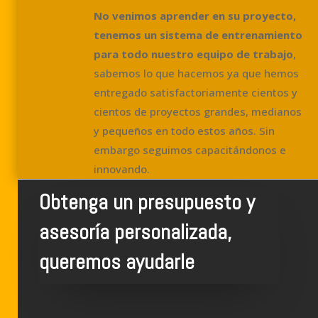
No venimos aprender en su proyecto,
tenemos un sistema de entrenamiento
para todo nuestro equipo de trabajo
,
sabemos lo que hacemos ya que hemos
entregado satisfactoriamente cientos y
cientos de proyectos grandes, medianos
y pequeños en todo estos años. Sin
embargo seguimos capacitándonos e
innovando.
Obtenga un presupuesto y
asesoría personalizada,
queremos ayudarle