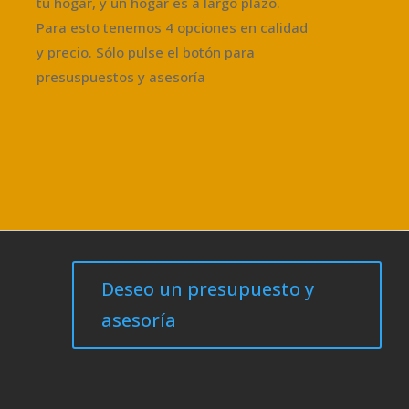
tu hogar, y un hogar es a largo plazo.
Para esto tenemos 4 opciones en calidad
y precio. Sólo pulse el botón para
presuspuestos y asesoría
Deseo un presupuesto y
asesoría